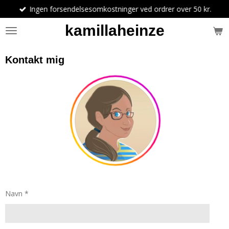
Ingen forsendelsesomkostninger ved ordrer over 50 kr.
Spring
til
kamillaheinze
hovedindhold
Kontakt mig
Navn *