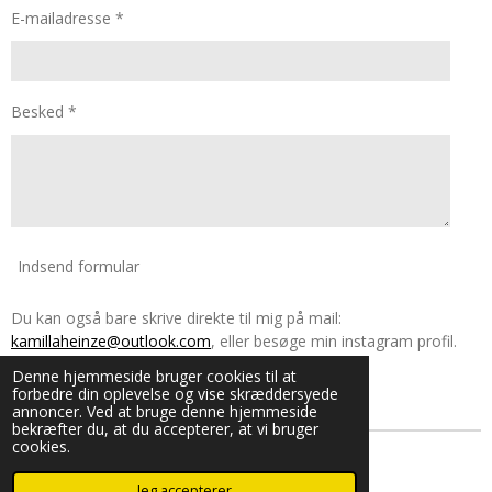
E-mailadresse *
Besked *
Indsend formular
Du kan også bare skrive direkte til mig på mail:
kamillaheinze@outlook.com
, eller besøge min instagram profil.
Denne hjemmeside bruger cookies til at
forbedre din oplevelse og vise skræddersyede
I
annoncer. Ved at bruge denne hjemmeside
n
bekræfter du, at du accepterer, at vi bruger
s
cookies.
t
a
© 2023 - 2026 kamillaheinze
g
Jeg accepterer
Drevet af
Webador